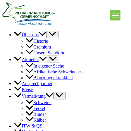
Zum
Inhalt
springen
Über uns
Historie
Gremium
Unsere Standorte
Aktuelles
In eigener Sache
Afrikanische Schweinepest
Blauzungenkrankheit
Ansprechpartner
Preise
Vermarktung
Schweine
Ferkel
Rinder
Kälber
ITW & QS