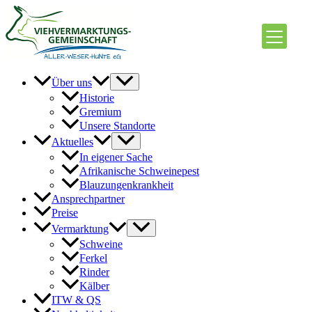
Zum
Inhalt
springen
Über uns
Historie
Gremium
Unsere Standorte
Aktuelles
In eigener Sache
Afrikanische Schweinepest
Blauzungenkrankheit
Ansprechpartner
Preise
Vermarktung
Schweine
Ferkel
Rinder
Kälber
ITW & QS